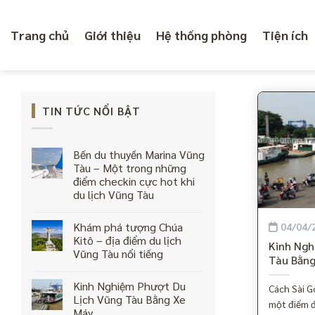
Skip
to
Trang chủ
Giới thiệu
Hệ thống phòng
Tiện ích
content
TIN TỨC NỔI BẬT
Bến du thuyền Marina Vũng
Tàu – Một trong những
điểm checkin cực hot khi
du lịch Vũng Tàu
Khám phá tượng Chúa
04/04/
Kitô – địa điểm du lịch
Kinh Ngh
Vũng Tàu nổi tiếng
Tàu Bằng
Kinh Nghiệm Phượt Du
Cách Sài 
Lịch Vũng Tàu Bằng Xe
một điểm đ
Máy