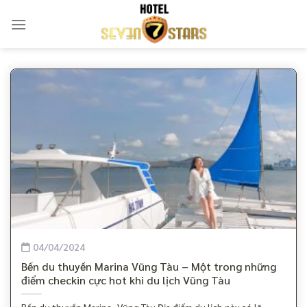
Skip
to
content
04/04/2024
Bến du thuyền Marina Vũng Tàu – Một trong những
điểm checkin cực hot khi du lịch Vũng Tàu
Bến du thuyền Marina- Vũng Tàu Địa điểm du lịch này có lẽ